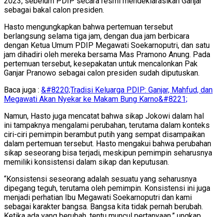
2023, sebelum PDIP secara resmi mendeklarasikan Ganjar
sebagai bakal calon presiden.
Hasto mengungkapkan bahwa pertemuan tersebut
berlangsung selama tiga jam, dengan dua jam berbicara
dengan Ketua Umum PDIP Megawati Soekarnoputri, dan satu
jam dihadiri oleh mereka bersama Mas Pramono Anung. Pada
pertemuan tersebut, kesepakatan untuk mencalonkan Pak
Ganjar Pranowo sebagai calon presiden sudah diputuskan.
Baca juga :
&#8220;Tradisi Keluarga PDIP: Ganjar, Mahfud, dan
Megawati Akan Nyekar ke Makam Bung Karno&#8221;
Namun, Hasto juga mencatat bahwa sikap Jokowi dalam hal
ini tampaknya mengalami perubahan, terutama dalam konteks
ciri-ciri pemimpin berambut putih yang sempat disampaikan
dalam pertemuan tersebut. Hasto mengakui bahwa perubahan
sikap seseorang bisa terjadi, meskipun pemimpin seharusnya
memiliki konsistensi dalam sikap dan keputusan.
“Konsistensi seseorang adalah sesuatu yang seharusnya
dipegang teguh, terutama oleh pemimpin. Konsistensi ini juga
menjadi perhatian Ibu Megawati Soekarnoputri dan kami
sebagai karakter bangsa. Bangsa kita tidak pernah berubah.
Ketika ada yang berubah, tentu muncul pertanyaan,” ungkap