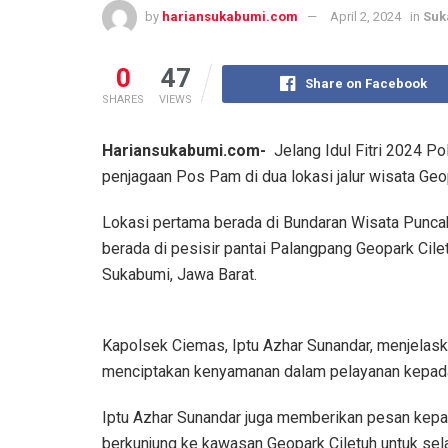
by
hariansukabumi.com
April 2, 2024
in
Suk
0
47
Share on Facebook
SHARES
VIEWS
Hariansukabumi.com-
Jelang Idul Fitri 2024 P
penjagaan Pos Pam di dua lokasi jalur wisata Geo
Lokasi pertama berada di Bundaran Wisata Punc
berada di pesisir pantai Palangpang Geopark Ci
Sukabumi, Jawa Barat.
Kapolsek Ciemas, Iptu Azhar Sunandar, menjelas
menciptakan kenyamanan dalam pelayanan kepada
Iptu Azhar Sunandar juga memberikan pesan kepa
berkunjung ke kawasan Geopark Ciletuh untuk sel