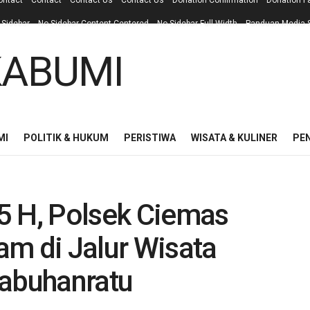
ontact
Contact
Contact Us
Contact Us
Donation Confirmation
Donation F
 Sidebar
No Sidebar Content Centered
No Sidebar Full Width
Panduan Media S
MI
POLITIK & HUKUM
PERISTIWA
WISATA & KULINER
PE
445 H, Polsek Ciemas
am di Jalur Wisata
labuhanratu