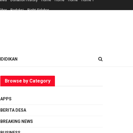
ailed
Donation History
Home
Home
Home
Home 1
iber
Redaksi
Right Sidebar
NDIDIKAN
Browse by Category
APPS
BERITA DESA
BREAKING NEWS
BUSINESS