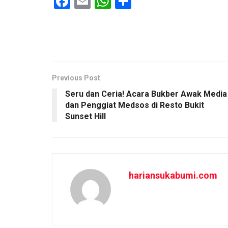
F
E
W
S
a
m
h
h
ce
ail
at
ar
b
s
e
o
A
o
p
Previous Post
Seru dan Ceria! Acara Bukber Awak Media
k
p
dan Penggiat Medsos di Resto Bukit
Sunset Hill
hariansukabumi.com