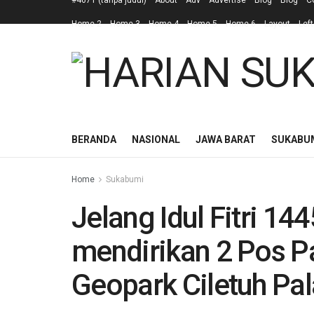
#4671 (tanpa judul)
About
Adv
Advertise
Blog
Blog
C
Home 2
Home 3
Home 4
Home 5
Home 6
Layout
Left
BERANDA
NASIONAL
JAWA BARAT
SUKABU
Home
Sukabumi
Jelang Idul Fitri 1
mendirikan 2 Pos P
Geopark Ciletuh Pa