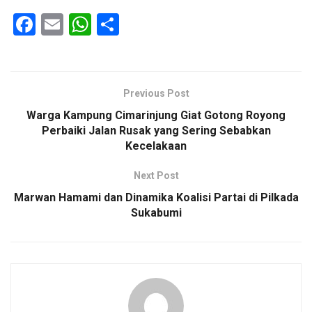
F
E
W
S
a
m
h
h
ce
ail
at
ar
b
s
e
Previous Post
o
A
Warga Kampung Cimarinjung Giat Gotong Royong
o
p
Perbaiki Jalan Rusak yang Sering Sebabkan
Kecelakaan
k
p
Next Post
Marwan Hamami dan Dinamika Koalisi Partai di Pilkada
Sukabumi