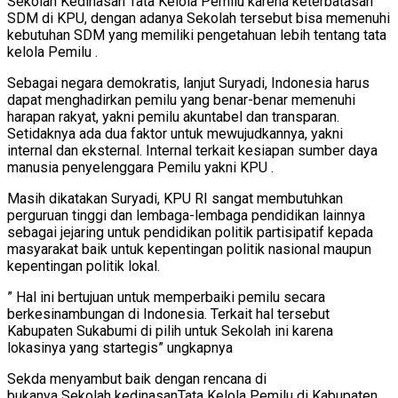
Sekolah Kedinasan Tata Kelola Pemilu karena keterbatasan
SDM di KPU, dengan adanya Sekolah tersebut bisa memenuhi
kebutuhan SDM yang memiliki pengetahuan lebih tentang tata
kelola Pemilu .
Sebagai negara demokratis, lanjut Suryadi, Indonesia harus
dapat menghadirkan pemilu yang benar-benar memenuhi
harapan rakyat, yakni pemilu akuntabel dan transparan.
Setidaknya ada dua faktor untuk mewujudkannya, yakni
internal dan eksternal. Internal terkait kesiapan sumber daya
manusia penyelenggara Pemilu yakni KPU .
Masih dikatakan Suryadi, KPU RI sangat membutuhkan
perguruan tinggi dan lembaga-lembaga pendidikan lainnya
sebagai jejaring untuk pendidikan politik partisipatif kepada
masyarakat baik untuk kepentingan politik nasional maupun
kepentingan politik lokal.
” Hal ini bertujuan untuk memperbaiki pemilu secara
berkesinambungan di Indonesia. Terkait hal tersebut
Kabupaten Sukabumi di pilih untuk Sekolah ini karena
lokasinya yang startegis” ungkapnya
Sekda menyambut baik dengan rencana di
bukanya Sekolah kedinasanTata Kelola Pemilu di Kabupaten