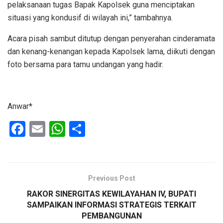
pelaksanaan tugas Bapak Kapolsek guna menciptakan
situasi yang kondusif di wilayah ini,” tambahnya.
Acara pisah sambut ditutup dengan penyerahan cinderamata
dan kenang-kenangan kepada Kapolsek lama, diikuti dengan
foto bersama para tamu undangan yang hadir.
Anwar*
F
E
W
S
a
m
h
h
ce
ail
at
ar
b
s
e
Previous Post
o
A
RAKOR SINERGITAS KEWILAYAHAN IV, BUPATI
o
p
SAMPAIKAN INFORMASI STRATEGIS TERKAIT
PEMBANGUNAN