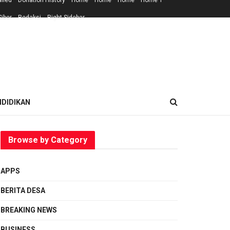
ailed
Donation History
Home
Home
Home
Home 1
iber
Redaksi
Right Sidebar
NDIDIKAN
Browse by Category
APPS
BERITA DESA
BREAKING NEWS
BUSINESS