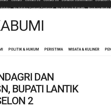
ontact
Contact
Contact Us
Contact Us
Donation Confirmation
Donation F
 Sidebar
No Sidebar Content Centered
No Sidebar Full Width
Panduan Media S
MI
POLITIK & HUKUM
PERISTIWA
WISATA & KULINER
PE
ENDAGRI DAN
, BUPATI LANTIK
SELON 2