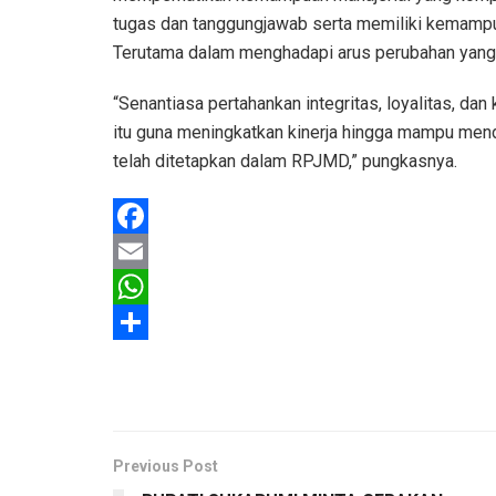
tugas dan tanggungjawab serta memiliki kemampua
Terutama dalam menghadapi arus perubahan yang 
“Senantiasa pertahankan integritas, loyalitas, d
itu guna meningkatkan kinerja hingga mampu men
telah ditetapkan dalam RPJMD,” pungkasnya.
F
a
E
c
m
W
e
a
h
S
b
i
a
h
o
l
t
a
o
s
r
Previous Post