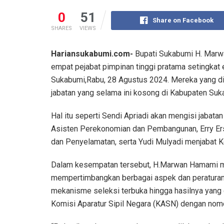
0
51
Share on Facebook
SHARES
VIEWS
Hariansukabumi.com-
Bupati Sukabumi H. Marwa
empat pejabat pimpinan tinggi pratama setingkat
Sukabumi,Rabu, 28 Agustus 2024. Mereka yang dil
jabatan yang selama ini kosong di Kabupaten Suk
Hal itu seperti Sendi Apriadi akan mengisi jabat
Asisten Perekonomian dan Pembangunan, Erry Er
dan Penyelamatan, serta Yudi Mulyadi menjabat K
Dalam kesempatan tersebut, H.Marwan Hamami men
mempertimbangkan berbagai aspek dan peraturan p
mekanisme seleksi terbuka hingga hasilnya yang
Komisi Aparatur Sipil Negara (KASN) dengan nomo