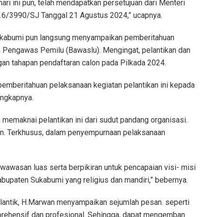
ari ini pun, telah mendapatkan persetujuan dari Menteri
2.6/3990/SJ Tanggal 21 Agustus 2024,” ucapnya.
Sukabumi pun langsung menyampaikan pemberitahuan
n Pengawas Pemilu (Bawaslu). Mengingat, pelantikan dan
gan tahapan pendaftaran calon pada Pilkada 2024.
pemberitahuan pelaksanaan kegiatan pelantikan ini kepada
ngkapnya.
 memaknai pelantikan ini dari sudut pandang organisasi.
n. Terkhusus, dalam penyempurnaan pelaksanaan
erwawasan luas serta berpikiran untuk pencapaian visi- misi
bupaten Sukabumi yang religius dan mandiri,” bebernya.
 dilantik, H.Marwan menyampaikan sejumlah pesan. seperti
ehensif dan profesional. Sehingga, dapat mengemban