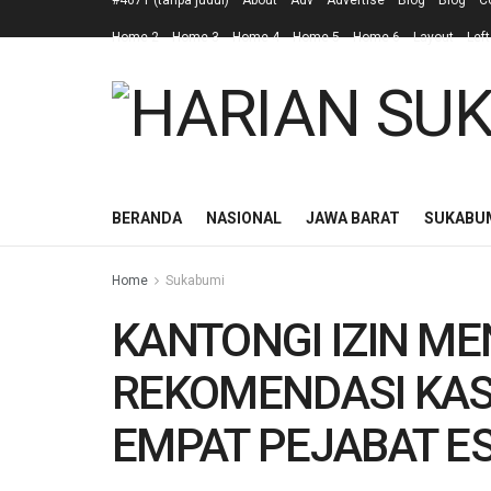
#4671 (tanpa judul)
About
Adv
Advertise
Blog
Blog
C
Home 2
Home 3
Home 4
Home 5
Home 6
Layout
Left
BERANDA
NASIONAL
JAWA BARAT
SUKABU
Home
Sukabumi
KANTONGI IZIN M
REKOMENDASI KASN
EMPAT PEJABAT E