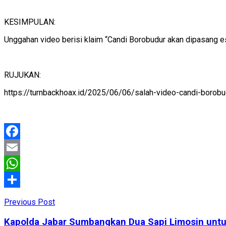
KESIMPULAN:
Unggahan video berisi klaim “Candi Borobudur akan dipasang es
RUJUKAN:
https://turnbackhoax.id/2025/06/06/salah-video-candi-borobu
Facebook
Email
WhatsApp
Share
Previous Post
Kapolda Jabar Sumbangkan Dua Sapi Limosin untuk