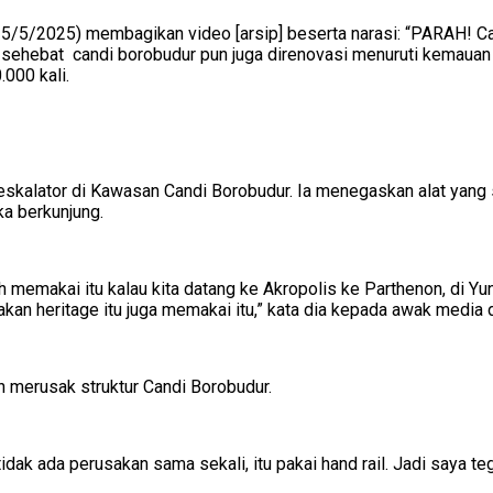
5/5/2025) membagikan video [arsip] beserta narasi: “PARAH! C
h sehebat candi borobudur pun juga direnovasi menuruti kemauan
000 kali.
alator di Kawasan Candi Borobudur. Ia menegaskan alat yang se
ka berkunjung.
ah memakai itu kalau kita datang ke Akropolis ke Parthenon, di Yuna
rupakan heritage itu juga memakai itu,” kata dia kepada awak medi
n merusak struktur Candi Borobudur.
 tidak ada perusakan sama sekali, itu pakai hand rail. Jadi saya t