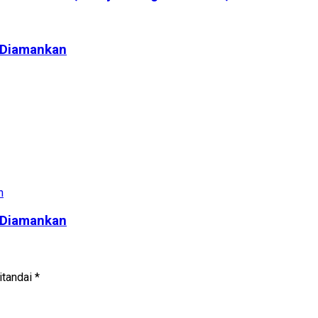
l Diamankan
l Diamankan
itandai
*