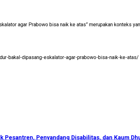
kalator agar Prabowo bisa naik ke atas” merupakan konteks yang
dur-bakal-dipasang-eskalator-agar-prabowo-bisa-naik-ke-atas/
 Pesantren, Penyandang Disabilitas, dan Kaum Dh