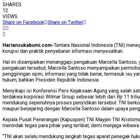
SHARES
12
VIEWS
Share on Facebook
Share on Twitter
Hariansukabumi.com-
Tentara Nasional Indonesia (TNI) men
korupsi dan praktik penyebaran informasi menyesatkan.
Hal ini disampaikan menanggapi pengakuan Marcella Santoso, y
pengakuan tersebut, Marcella Santoso menyampaikan permohon
penggiringan opini, informasi yang tidak benar, termasuk isu ya
hukum, bahkan Presiden Republik Indonesia.
Menyikapi isi Konferensi Pers Kejaksaan Agung yang salah sat
terdakwa korporasi Wilmar Group sebesar lebih dari Rp 11 tril
mendukung sepenuhnya proses penyidikan tersebut. TNI berkom
maupun berjejaring dengan Marcella Santoso dalam upaya pengg
Kepala Pusat Penerangan (Kapuspen) TNI Mayjen TNI Kristome
menindak tegas para pihak yang terlibat, demi menjaga wibawa
“TNI akan selalu mendukung langkah tegas aparat penegak huku