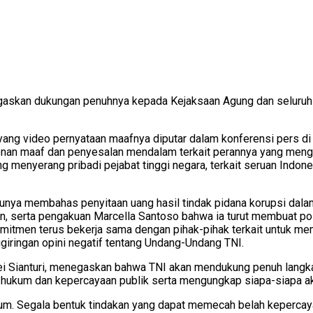
egaskan dukungan penuhnya kepada Kejaksaan Agung dan seluruh
ang video pernyataan maafnya diputar dalam konferensi pers di
an maaf dan penyesalan mendalam terkait perannya yang mengak
ng menyerang pribadi pejabat tinggi negara, terkait seruan Indon
unya membahas penyitaan uang hasil tindak pidana korupsi dalam
iun, serta pengakuan Marcella Santoso bahwa ia turut membuat po
itmen terus bekerja sama dengan pihak-pihak terkait untuk me
iringan opini negatif tentang Undang-Undang TNI.
i Sianturi, menegaskan bahwa TNI akan mendukung penuh langk
 hukum dan kepercayaan publik serta mengungkap siapa-siapa ak
m. Segala bentuk tindakan yang dapat memecah belah kepercayaa