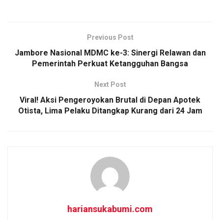
a
m
h
h
ce
ail
at
ar
b
s
e
Previous Post
o
A
Jambore Nasional MDMC ke-3: Sinergi Relawan dan
o
p
Pemerintah Perkuat Ketangguhan Bangsa
k
p
Next Post
Viral! Aksi Pengeroyokan Brutal di Depan Apotek
Otista, Lima Pelaku Ditangkap Kurang dari 24 Jam
hariansukabumi.com