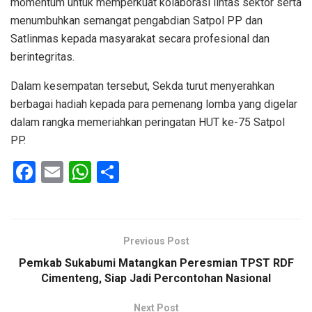
momentum untuk memperkuat kolaborasi lintas sektor serta
menumbuhkan semangat pengabdian Satpol PP dan
Satlinmas kepada masyarakat secara profesional dan
berintegritas.
Dalam kesempatan tersebut, Sekda turut menyerahkan
berbagai hadiah kepada para pemenang lomba yang digelar
dalam rangka memeriahkan peringatan HUT ke-75 Satpol
PP.
F
E
W
S
a
m
h
h
ce
ail
at
ar
b
s
e
Previous Post
o
A
Pemkab Sukabumi Matangkan Peresmian TPST RDF
o
p
Cimenteng, Siap Jadi Percontohan Nasional
k
p
Next Post