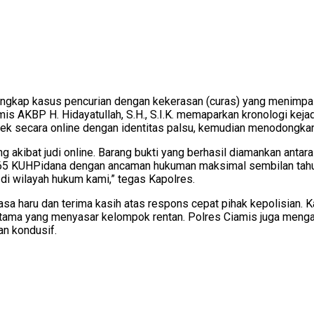
ngkap kasus pencurian dengan kekerasan (curas) yang menimpa s
s AKBP H. Hidayatullah, S.H., S.I.K. memaparkan kronologi kejad
k secara online dengan identitas palsu, kemudian menodongkan
utang akibat judi online. Barang bukti yang berhasil diamankan ant
65 KUHPidana dengan ancaman hukuman maksimal sembilan tahun p
di wilayah hukum kami,” tegas Kapolres.
asa haru dan terima kasih atas respons cepat pihak kepolisian
rutama yang menyasar kelompok rentan. Polres Ciamis juga meng
n kondusif.