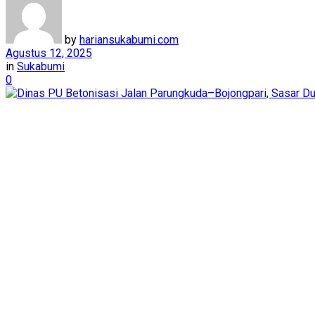
by
hariansukabumi.com
Agustus 12, 2025
in
Sukabumi
0