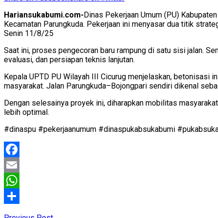
Hariansukabumi.com-
Dinas Pekerjaan Umum (PU) Kabupaten 
Kecamatan Parungkuda. Pekerjaan ini menyasar dua titik strat
Senin 11/8/25
Saat ini, proses pengecoran baru rampung di satu sisi jalan. 
evaluasi, dan persiapan teknis lanjutan.
Kepala UPTD PU Wilayah III Cicurug menjelaskan, betonisasi in
masyarakat. Jalan Parungkuda–Bojongpari sendiri dikenal sebag
Dengan selesainya proyek ini, diharapkan mobilitas masyarakat 
lebih optimal.
#dinaspu #pekerjaanumum #dinaspukabsukabumi #pukabsuk
Facebook
Email
WhatsApp
Share
Previous Post