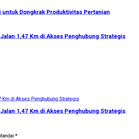
 untuk Dongkrak Produktivitas Pertanian
n Jalan 1,47 Km di Akses Penghubung Strategis
n Jalan 1,47 Km di Akses Penghubung Strategis
itandai
*