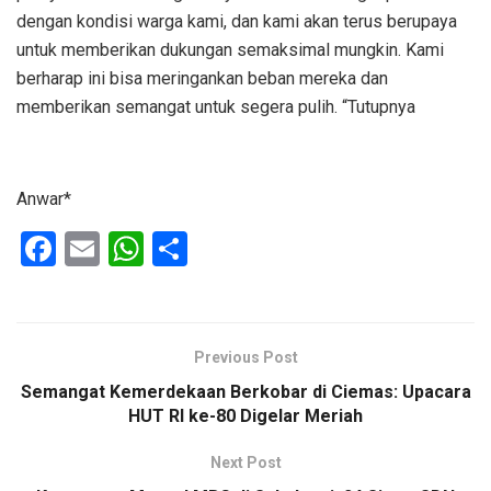
dengan kondisi warga kami, dan kami akan terus berupaya
untuk memberikan dukungan semaksimal mungkin. Kami
berharap ini bisa meringankan beban mereka dan
memberikan semangat untuk segera pulih. “Tutupnya
Anwar*
F
E
W
S
a
m
h
h
ce
ail
at
ar
b
s
e
Previous Post
o
A
Semangat Kemerdekaan Berkobar di Ciemas: Upacara
o
p
HUT RI ke-80 Digelar Meriah
k
p
Next Post