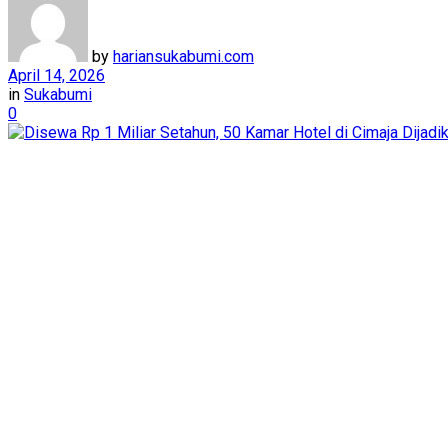
by
hariansukabumi.com
April 14, 2026
in
Sukabumi
0