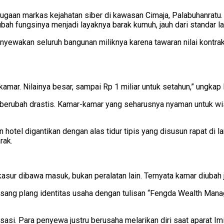
dugaan markas kejahatan siber di kawasan Cimaja, Palabuhanrat
h fungsinya menjadi layaknya barak kumuh, jauh dari standar la
enyewakan seluruh bangunan miliknya karena tawaran nilai kont
ar. Nilainya besar, sampai Rp 1 miliar untuk setahun,” ungkap 
an berubah drastis. Kamar-kamar yang seharusnya nyaman untuk 
 hotel digantikan dengan alas tidur tipis yang disusun rapat di 
rak.
kasur dibawa masuk, bukan peralatan lain. Ternyata kamar diubah 
sang plang identitas usaha dengan tulisan “Fengda Wealth Manag
alisasi. Para penyewa justru berusaha melarikan diri saat aparat 