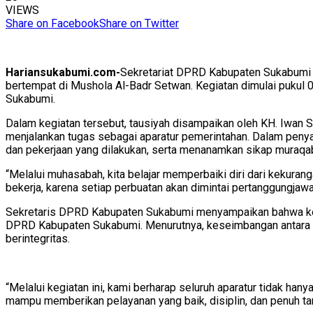
VIEWS
Share on Facebook
Share on Twitter
Hariansukabumi.com-
Sekretariat DPRD Kabupaten Sukabumi m
bertempat di Mushola Al-Badr Setwan. Kegiatan dimulai pukul 0
Sukabumi.
Dalam kegiatan tersebut, tausiyah disampaikan oleh KH. Iwan
menjalankan tugas sebagai aparatur pemerintahan. Dalam penya
dan pekerjaan yang dilakukan, serta menanamkan sikap muraqaba
“Melalui muhasabah, kita belajar memperbaiki diri dari kekura
bekerja, karena setiap perbuatan akan dimintai pertanggungjawa
Sekretaris DPRD Kabupaten Sukabumi menyampaikan bahwa kegiat
DPRD Kabupaten Sukabumi. Menurutnya, keseimbangan antara pr
berintegritas.
“Melalui kegiatan ini, kami berharap seluruh aparatur tidak ha
mampu memberikan pelayanan yang baik, disiplin, dan penuh t