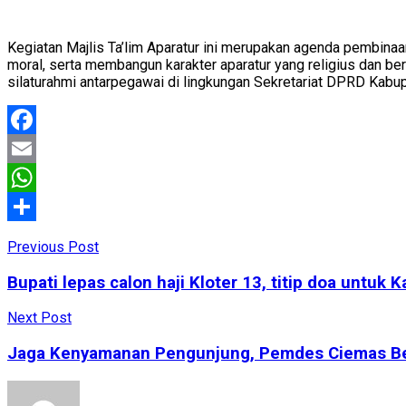
Kegiatan Majlis Ta’lim Aparatur ini merupakan agenda pembina
moral, serta membangun karakter aparatur yang religius dan 
silaturahmi antarpegawai di lingkungan Sekretariat DPRD Kabu
Facebook
Email
WhatsApp
Share
Previous Post
Bupati lepas calon haji Kloter 13, titip doa untu
Next Post
Jaga Kenyamanan Pengunjung, Pemdes Ciemas Ben