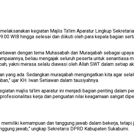
elaksanakan kegiatan Majlis Ta’lim Aparatur Lingkup Sekretar
9.00 WIB hingga selesai dan diikuti oleh para kepala bagian se
 Setiawan dengan tema Muhasabah dan Muraqabah sebagai upaya m
mpaiannya, beliau mengajak seluruh peserta untuk senantiasa me
h, yakni merasa selalu diawasi oleh Allah SWT dalam setiap akt
ngan yang ada. Sedangkan muraqabah mengingatkan kita agar sela
ban,” ujar KH. Iwan Setiawan dalam tausiyahnya.
an majlis ta’lim aparatur ini menjadi bagian penting dalam pem
ofesionalitas kerja dan penguatan nilai keagamaan sangat dipe
nya memiliki kemampuan dan tanggung jawab dalam bekerja, tetapi 
anggung jawab,” ungkap Sekretaris DPRD Kabupaten Sukabumi.