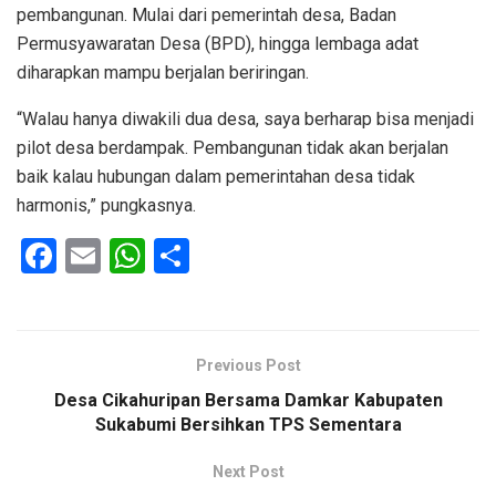
pembangunan. Mulai dari pemerintah desa, Badan
Permusyawaratan Desa (BPD), hingga lembaga adat
diharapkan mampu berjalan beriringan.
“Walau hanya diwakili dua desa, saya berharap bisa menjadi
pilot desa berdampak. Pembangunan tidak akan berjalan
baik kalau hubungan dalam pemerintahan desa tidak
harmonis,” pungkasnya.
F
E
W
S
a
m
h
h
ce
ail
at
ar
b
s
e
Previous Post
o
A
Desa Cikahuripan Bersama Damkar Kabupaten
o
p
Sukabumi Bersihkan TPS Sementara
k
p
Next Post