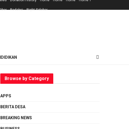
ailed
Donation History
Home
Home
Home
Home 1
iber
Redaksi
Right Sidebar
NDIDIKAN
Browse by Category
APPS
BERITA DESA
BREAKING NEWS
BUSINESS