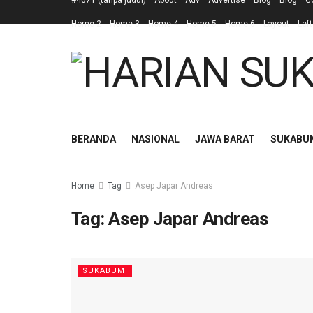
#4671 (tanpa judul)
About
Adv
Advertise
Blog
Blog
C
Home 2
Home 3
Home 4
Home 5
Home 6
Layout
Left
BERANDA
NASIONAL
JAWA BARAT
SUKABU
Home
Tag
Asep Japar Andreas
Tag:
Asep Japar Andreas
SUKABUMI