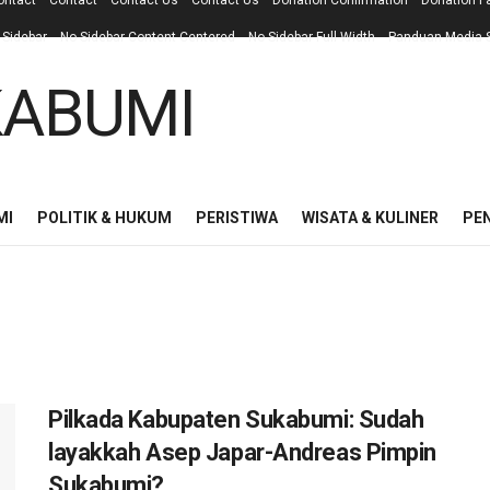
ontact
Contact
Contact Us
Contact Us
Donation Confirmation
Donation F
 Sidebar
No Sidebar Content Centered
No Sidebar Full Width
Panduan Media S
MI
POLITIK & HUKUM
PERISTIWA
WISATA & KULINER
PE
Pilkada Kabupaten Sukabumi: Sudah
layakkah Asep Japar-Andreas Pimpin
Sukabumi?