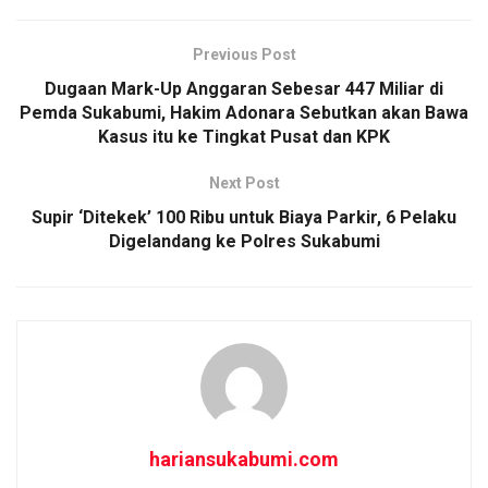
ce
ail
at
ar
b
s
e
Previous Post
o
A
Dugaan Mark-Up Anggaran Sebesar 447 Miliar di
o
p
Pemda Sukabumi, Hakim Adonara Sebutkan akan Bawa
Kasus itu ke Tingkat Pusat dan KPK
k
p
Next Post
Supir ‘Ditekek’ 100 Ribu untuk Biaya Parkir, 6 Pelaku
Digelandang ke Polres Sukabumi
hariansukabumi.com