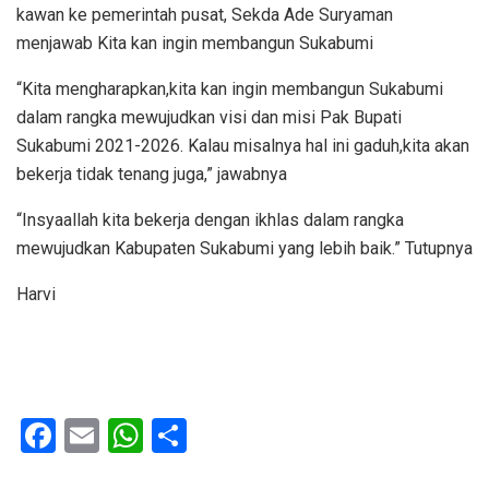
kawan ke pemerintah pusat, Sekda Ade Suryaman
menjawab Kita kan ingin membangun Sukabumi
“Kita mengharapkan,kita kan ingin membangun Sukabumi
dalam rangka mewujudkan visi dan misi Pak Bupati
Sukabumi 2021-2026. Kalau misalnya hal ini gaduh,kita akan
bekerja tidak tenang juga,” jawabnya
“Insyaallah kita bekerja dengan ikhlas dalam rangka
mewujudkan Kabupaten Sukabumi yang lebih baik.” Tutupnya
Harvi
F
E
W
S
a
m
h
h