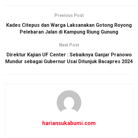
ce
ail
at
ar
b
s
e
Previous Post
o
A
Kades Citepus dan Warga Laksanakan Gotong Royong
o
p
Pelebaran Jalan di Kampung Riung Gunung
k
p
Next Post
Direktur Kajian UF Center : Sebaiknya Ganjar Pranowo
Mundur sebagai Gubernur Usai Ditunjuk Bacapres 2024
hariansukabumi.com