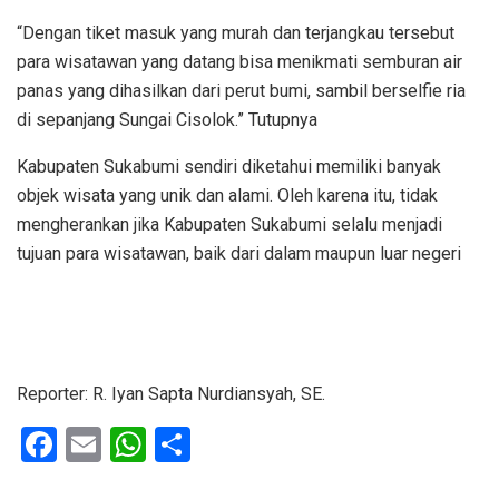
“Dengan tiket masuk yang murah dan terjangkau tersebut
para wisatawan yang datang bisa menikmati semburan air
panas yang dihasilkan dari perut bumi, sambil berselfie ria
di sepanjang Sungai Cisolok.” Tutupnya
Kabupaten Sukabumi sendiri diketahui memiliki banyak
objek wisata yang unik dan alami. Oleh karena itu, tidak
mengherankan jika Kabupaten Sukabumi selalu menjadi
tujuan para wisatawan, baik dari dalam maupun luar negeri
Reporter: R. Iyan Sapta Nurdiansyah, SE.
F
E
W
S
a
m
h
h