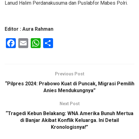
Lanud Halim Perdanakusuma dan Puslabfor Mabes Polri.
Editor : Aura Rahman
F
E
W
S
a
m
h
h
ce
ail
at
ar
b
s
e
Previous Post
o
A
“Pilpres 2024: Prabowo Kuat di Puncak, Migrasi Pemilih
o
p
Anies Mendukungnya”
k
p
Next Post
“Tragedi Kebun Belakang: WNA Amerika Bunuh Mertua
di Banjar Akibat Konflik Keluarga. Ini Detail
Kronologisnya!”