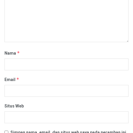
*
Nama
*
Email
Situs Web
Simpan nama, email, dan situs web saya pada peramban ini