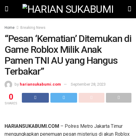
Home
Breaking News
“Pesan ‘Kematian’ Ditemukan di
Game Roblox Milik Anak
Pamen TNI AU yang Hangus
Terbakar”
by
hariansukabumi.com
September 28, 2023
0
SHARES
HARIANSUKABUMI.COM
– Polres Metro Jakarta Timur
mengungkapkan penemuan pesan misterius di akun Roblox