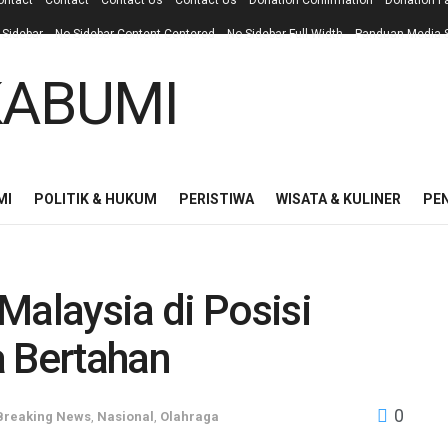
ontact
Contact
Contact Us
Contact Us
Donation Confirmation
Donation F
 Sidebar
No Sidebar Content Centered
No Sidebar Full Width
Panduan Media S
MI
POLITIK & HUKUM
PERISTIWA
WISATA & KULINER
PE
Malaysia di Posisi
a Bertahan
0
Breaking News
,
Nasional
,
Olahraga