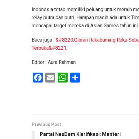
Indonesia tetap memiliki peluang untuk meraih m
relay putra dan putri. Harapan masih ada untuk Ti
mencapai target mereka di Asian Games tahun ini.
Baca juga :
&#8220;Gibran Rakabuming Raka Seba
Terbuka&#8221;
Editor : Aura Rahman
F
E
W
S
a
m
h
h
ce
ail
at
ar
b
s
e
o
A
o
p
Previous Post
Partai NasDem Klarifikasi: Menteri
k
p