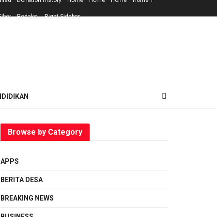
ailed
Donation History
Home
Home
Home
Home 1
iber
Redaksi
Right Sidebar
NDIDIKAN
Browse by Category
APPS
BERITA DESA
BREAKING NEWS
BUSINESS