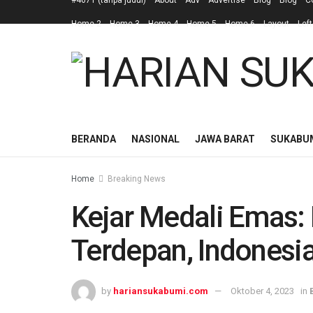
#4671 (tanpa judul)
About
Adv
Advertise
Blog
Blog
C
Home 2
Home 3
Home 4
Home 5
Home 6
Layout
Left
BERANDA
NASIONAL
JAWA BARAT
SUKABU
Home
Breaking News
Kejar Medali Emas: 
Terdepan, Indonesi
by
hariansukabumi.com
Oktober 4, 2023
in