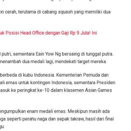
 cerah, terutama di cabang squash yang memiliki dua
k Posisi Head Office dengan Gaji Rp 9 Juta! Ini
putri, sementara Eain Yow Ng bersaing di tunggal putra.
menambah dua medali lagi, mendekati target mereka.
i berbeda di kubu Indonesia. Kementerian Pemuda dan
li emas untuk kontingen Indonesia, sementara Presiden
masuk ke peringkat ke-10 dalam klasemen Asian Games
l mengumpulkan enam medali emas. Meskipun masih ada
a seperti perahu naga dan sepak takraw, hasil dari final
gu.