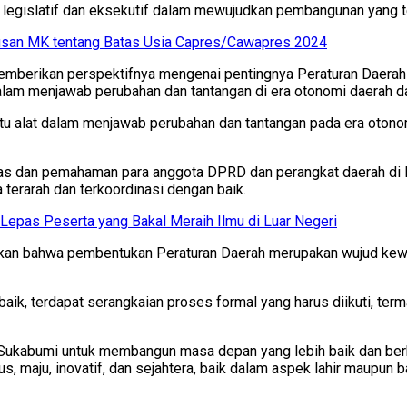
legislatif dan eksekutif dalam mewujudkan pembangunan yang te
san MK tentang Batas Usia Capres/Cawapres 2024
memberikan perspektifnya mengenai pentingnya Peraturan Daerah
alam menjawab perubahan dan tantangan di era otonomi daerah da
 alat dalam menjawab perubahan dan tantangan pada era otonomi 
tas dan pemahaman para anggota DPRD dan perangkat daerah di 
terarah dan terkoordinasi dengan baik.
epas Peserta yang Bakal Meraih Ilmu di Luar Negeri
kan bahwa pembentukan Peraturan Daerah merupakan wujud kew
ik, terdapat serangkaian proses formal yang harus diikuti, te
kabumi untuk membangun masa depan yang lebih baik dan berkel
 maju, inovatif, dan sejahtera, baik dalam aspek lahir maupun ba