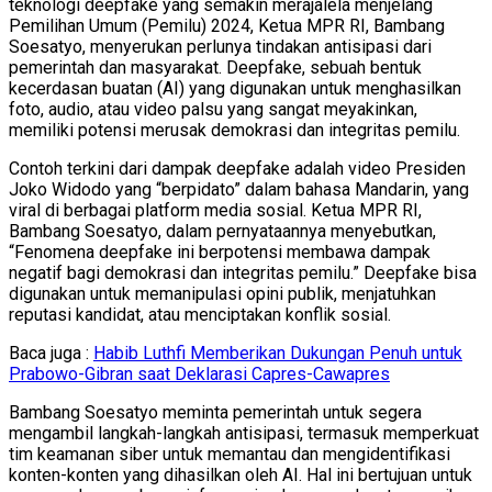
teknologi deepfake yang semakin merajalela menjelang
Pemilihan Umum (Pemilu) 2024, Ketua MPR RI, Bambang
Soesatyo, menyerukan perlunya tindakan antisipasi dari
pemerintah dan masyarakat. Deepfake, sebuah bentuk
kecerdasan buatan (AI) yang digunakan untuk menghasilkan
foto, audio, atau video palsu yang sangat meyakinkan,
memiliki potensi merusak demokrasi dan integritas pemilu.
Contoh terkini dari dampak deepfake adalah video Presiden
Joko Widodo yang “berpidato” dalam bahasa Mandarin, yang
viral di berbagai platform media sosial. Ketua MPR RI,
Bambang Soesatyo, dalam pernyataannya menyebutkan,
“Fenomena deepfake ini berpotensi membawa dampak
negatif bagi demokrasi dan integritas pemilu.” Deepfake bisa
digunakan untuk memanipulasi opini publik, menjatuhkan
reputasi kandidat, atau menciptakan konflik sosial.
Baca juga :
Habib Luthfi Memberikan Dukungan Penuh untuk
Prabowo-Gibran saat Deklarasi Capres-Cawapres
Bambang Soesatyo meminta pemerintah untuk segera
mengambil langkah-langkah antisipasi, termasuk memperkuat
tim keamanan siber untuk memantau dan mengidentifikasi
konten-konten yang dihasilkan oleh AI. Hal ini bertujuan untuk