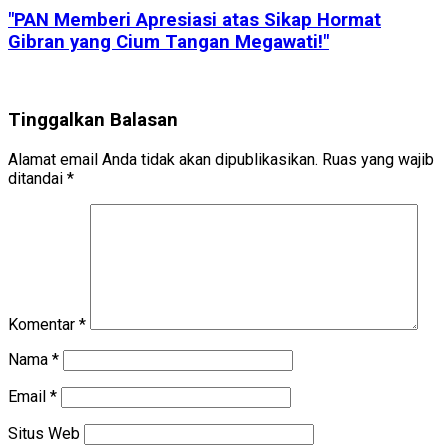
"PAN Memberi Apresiasi atas Sikap Hormat
Gibran yang Cium Tangan Megawati!"
Tinggalkan Balasan
Alamat email Anda tidak akan dipublikasikan.
Ruas yang wajib
ditandai
*
Komentar
*
Nama
*
Email
*
Situs Web