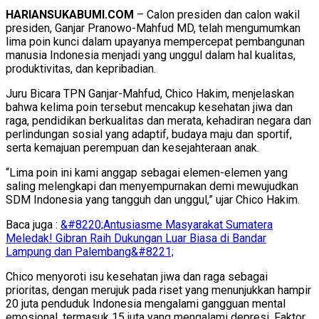
HARIANSUKABUMI.COM
– Calon presiden dan calon wakil
presiden, Ganjar Pranowo-Mahfud MD, telah mengumumkan
lima poin kunci dalam upayanya mempercepat pembangunan
manusia Indonesia menjadi yang unggul dalam hal kualitas,
produktivitas, dan kepribadian.
Juru Bicara TPN Ganjar-Mahfud, Chico Hakim, menjelaskan
bahwa kelima poin tersebut mencakup kesehatan jiwa dan
raga, pendidikan berkualitas dan merata, kehadiran negara dan
perlindungan sosial yang adaptif, budaya maju dan sportif,
serta kemajuan perempuan dan kesejahteraan anak.
“Lima poin ini kami anggap sebagai elemen-elemen yang
saling melengkapi dan menyempurnakan demi mewujudkan
SDM Indonesia yang tangguh dan unggul,” ujar Chico Hakim.
Baca juga :
&#8220;Antusiasme Masyarakat Sumatera
Meledak! Gibran Raih Dukungan Luar Biasa di Bandar
Lampung dan Palembang&#8221;
Chico menyoroti isu kesehatan jiwa dan raga sebagai
prioritas, dengan merujuk pada riset yang menunjukkan hampir
20 juta penduduk Indonesia mengalami gangguan mental
emosional, termasuk 15 juta yang mengalami depresi. Faktor