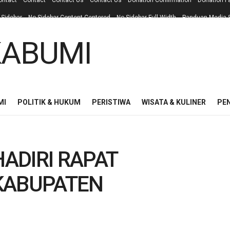
ontact
Contact
Contact Us
Contact Us
Donation Confirmation
Donation F
 Sidebar
No Sidebar Content Centered
No Sidebar Full Width
Panduan Media S
MI
POLITIK & HUKUM
PERISTIWA
WISATA & KULINER
PE
ADIRI RAPAT
KABUPATEN