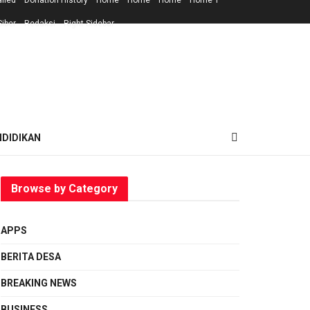
ailed
Donation History
Home
Home
Home
Home 1
iber
Redaksi
Right Sidebar
NDIDIKAN
Browse by Category
APPS
BERITA DESA
BREAKING NEWS
BUSINESS