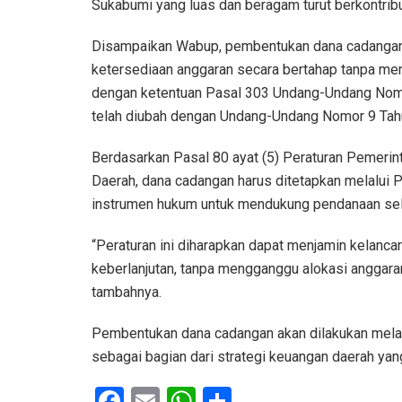
Sukabumi yang luas dan beragam turut berkontribusi
Disampaikan Wabup, pembentukan dana cadangan 
ketersediaan anggaran secara bertahap tanpa mem
dengan ketentuan Pasal 303 Undang-Undang Nomo
telah diubah dengan Undang-Undang Nomor 9 Tah
Berdasarkan Pasal 80 ayat (5) Peraturan Pemeri
Daerah, dana cadangan harus ditetapkan melalui P
instrumen hukum untuk mendukung pendanaan selur
“Peraturan ini diharapkan dapat menjamin kelanca
keberlanjutan, tanpa mengganggu alokasi anggara
tambahnya.
Pembentukan dana cadangan akan dilakukan melalu
sebagai bagian dari strategi keuangan daerah yang 
F
E
W
S