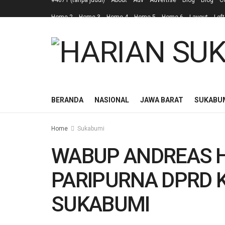
#4671 (tanpa judul)
About
Adv
Advertise
Blog
Blog
C
Home 2
Home 3
Home 4
Home 5
Home 6
Layout
Left
BERANDA
NASIONAL
JAWA BARAT
SUKABU
Home
Sukabumi
WABUP ANDREAS H
PARIPURNA DPRD 
SUKABUMI