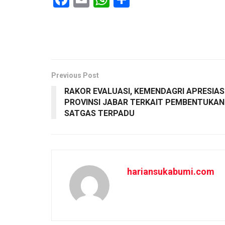
a
m
h
h
ce
ail
at
ar
b
s
e
o
A
o
p
Previous Post
RAKOR EVALUASI, KEMENDAGRI APRESIAS
k
p
PROVINSI JABAR TERKAIT PEMBENTUKAN
SATGAS TERPADU
hariansukabumi.com