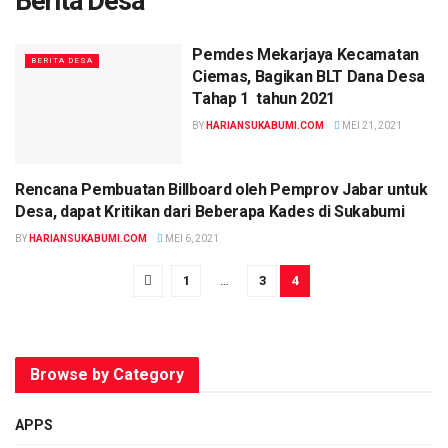
Berita Desa
Pemdes Mekarjaya Kecamatan
BERITA DESA
Ciemas, Bagikan BLT Dana Desa
Tahap 1 tahun 2021
BY
HARIANSUKABUMI.COM
MEI 21, 2021
Rencana Pembuatan Billboard oleh Pemprov Jabar untuk
BERITA DESA
Desa, dapat Kritikan dari Beberapa Kades di Sukabumi
BY
HARIANSUKABUMI.COM
MEI 6, 2021
1
…
3
4
Browse by Category
APPS