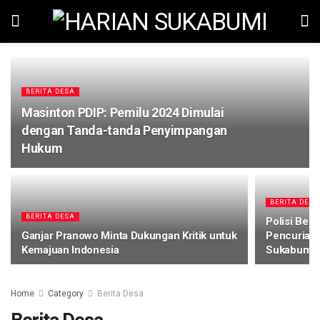
BERITA DESA
Masinton PDIP: Pemilu 2024 Dimulai
dengan Tanda-tanda Penyimpangan
Hukum
BERITA DESA
BERITA DESA
Polisi Berh
Ganjar Pranowo Minta Dukungan Kritik untuk
Pencurian 
Kemajuan Indonesia
Sukabumi
Home
Category
Berita Desa